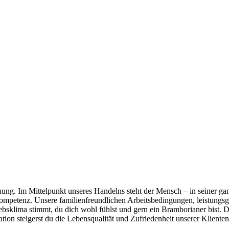
reuung. Im Mittelpunkt unseres Handelns steht der Mensch – in seiner 
 Kompetenz. Unsere familienfreundlichen Arbeitsbedingungen, leistungs
bsklima stimmt, du dich wohl fühlst und gern ein Bramborianer bist. Du 
ation steigerst du die Lebensqualität und Zufriedenheit unserer Klient